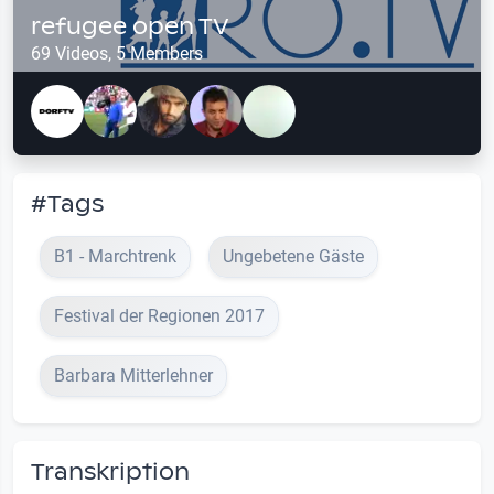
refugee open TV
69 Videos, 5 Members
#Tags
B1 - Marchtrenk
Ungebetene Gäste
Festival der Regionen 2017
Barbara Mitterlehner
Transkription