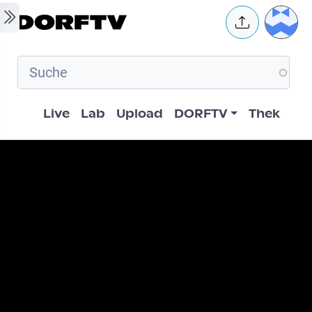
Skip to main content
User 
Hauptnavigation
Live
Lab
Upload
DORFTV
Thek