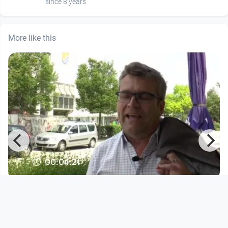
since 8 years
More like this
00:04:21
RO.TV FESTIVAL TALK - PAUL MAHR
refugee open TV
since 9 years 2 months