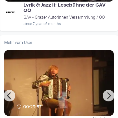
Lyrik & Jazz II: Lesebühne der GAV
OÖ
GAV - Grazer AutorInnen Versammlung / OÖ
since 7 years 6 months
Mehr vom User
00:29:57