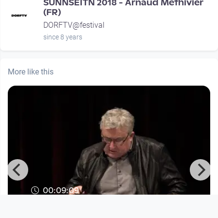
SUNNSEITN 2018 - Arnaud Méthivier
(FR)
DORFTV@festival
since 8 years
More like this
00:09:09
Lange Nacht der GAV 2017 - Es liest