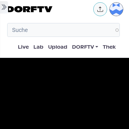
Skip to main content
User 
Hauptnavigation
Live
Lab
Upload
DORFTV
Thek