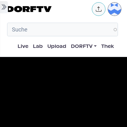
Skip to main content
User 
Hauptnavigation
Live
Lab
Upload
DORFTV
Thek