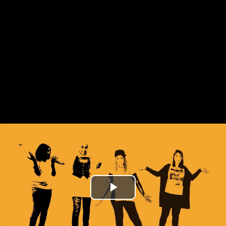
Play
Video