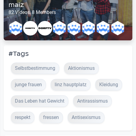
maiz
82 Videos, 8 Members
#Tags
Selbstbestimmung
Aktionismus
junge frauen
linz hauptplatz
Kleidung
Das Leben hat Gewicht
Antirassismus
respekt
fressen
Antisexismus