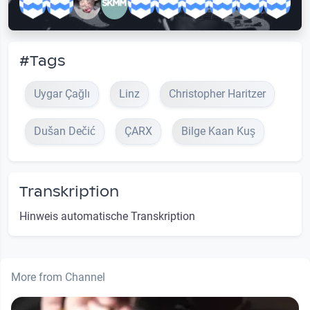
#Tags
Uygar Çağlı
Linz
Christopher Haritzer
Dušan Dečić
ÇARX
Bilge Kaan Kuş
Transkription
Hinweis automatische Transkription
More from Channel