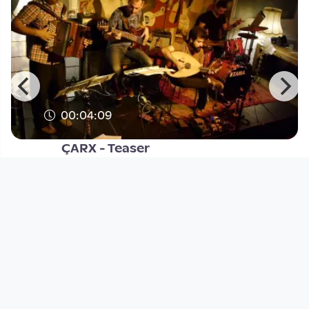
00:04:09
ÇARX - Teaser
Musikvideo
since 9 years 10 months
Footer 1
Charta für Community Fernsehen in Österreich
Datenschutzerklärung
Gesetze im Rundfunkbereich