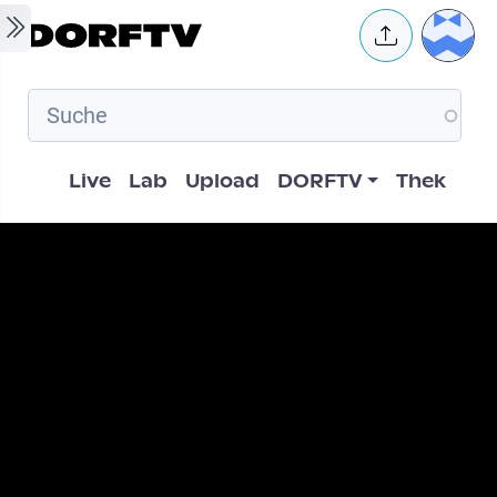
Skip to main content
User 
Hauptnavigation
Live
Lab
Upload
DORFTV
Thek