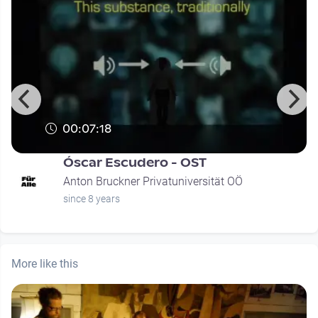
00:07:18
Óscar Escudero - OST
Anton Bruckner Privatuniversität OÖ
since 8 years
More like this