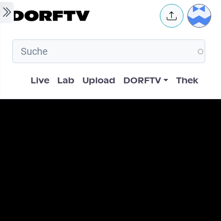
Skip to main content
User 
Hauptnavigation
Live
Lab
Upload
DORFTV
Thek