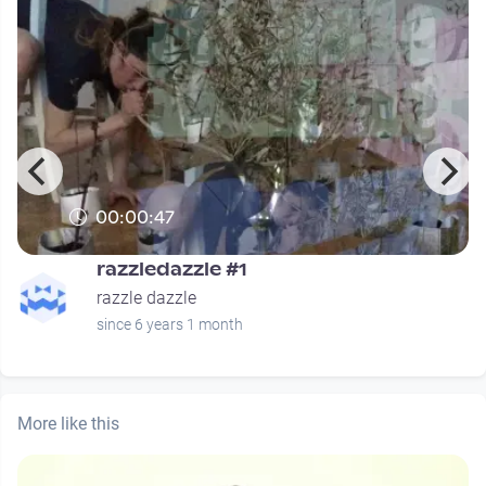
00:00:47
razzledazzle #1
razzle dazzle
since 6 years 1 month
More like this