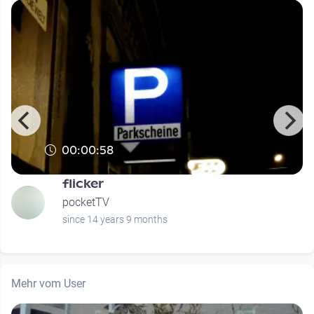
00:00:58
flicker
pocketTV
since 14 years 9 months
Mehr vom User