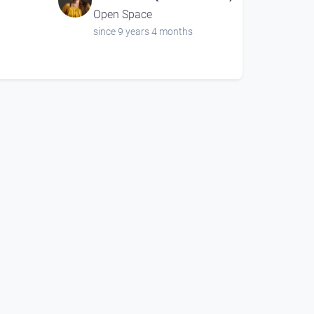
Open Space
since 9 years 4 months
00:14:39
Gute Zeiten für den
R
Guru "Teil 1"
Open Space
since 8 years 4 months