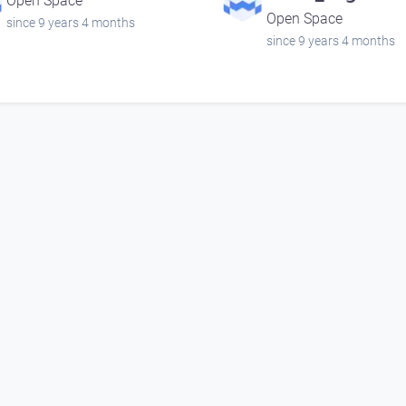
Open Space
Open Space
since 9 years 4 months
since 9 years 4 months
00:05:44
00:03:01
DIE Unruhestifter
"BAR"- Die
UNRUHESTIFTE
Open Space
Open Space
since 8 years 1 month
since 8 years 3 months