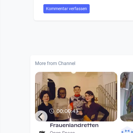
Kommentar verfassen
More from Channel
00:00:43
Frauenlandretten
hung