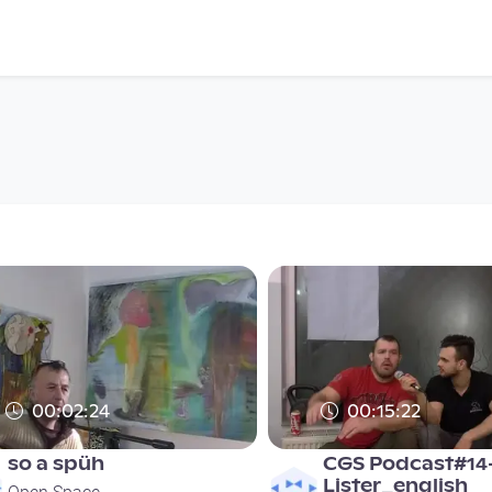
00:02:24
00:15:22
so a spüh
CGS Podcast#14
Lister_english