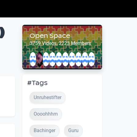
)
Open Space
3759 Videos, 2223 Members
#Tags
Unruhestifter
Oooohhhm
Bachinger
Guru