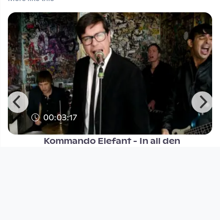
00:03:17
Kommando Elefant - In all den
abgefuckten Clubs
Musikvideo
since 9 years 6 months