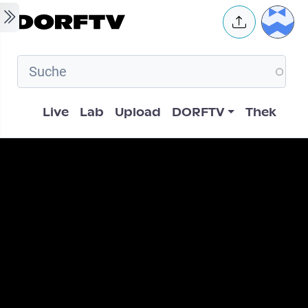
Skip to main content
User 
Hauptnavigation
Live
Lab
Upload
DORFTV
Thek