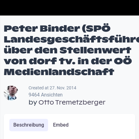
Peter Binder (SPÖ
Landesgeschäftsführ
über den Stellenwert
von dorf tv. in der OÖ
Medienlandschaft
Created at 27. Nov. 2014
9464 Ansichten
by
Otto Tremetzberger
Beschreibung
Embed