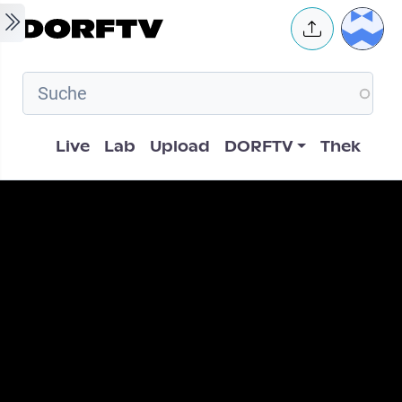
Skip to main content
User 
Hauptnavigation
Live
Lab
Upload
DORFTV
Thek