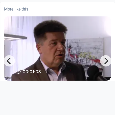
More like this
00:01:08
LH-Stellvertreter Reinhold Entholzer
(SPÖ) über den Stellenw
Nahsehen - Fernsehen
since 11 years 8 months