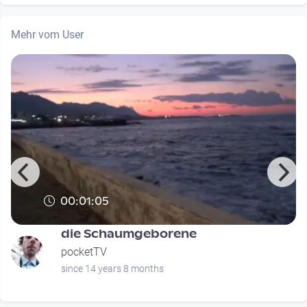
Mehr vom User
00:01:05
die Schaumgeborene
pocketTV
since 14 years 8 months