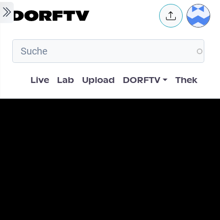
Skip to main content
User 
Hauptnavigation
Live
Lab
Upload
DORFTV
Thek