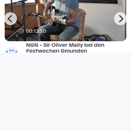
00:12:50
NGN - Sir Oliver Mally bei den
Festwochen Gmunden
NGN.NeXt Generation News
since 12 years
Footer 1
Charta für Community Fernsehen in Österreich
Datenschutzerklärung
Gesetze im Rundfunkbereich
Grundsätze der Programmgestaltung
Jugendschutzerklärung