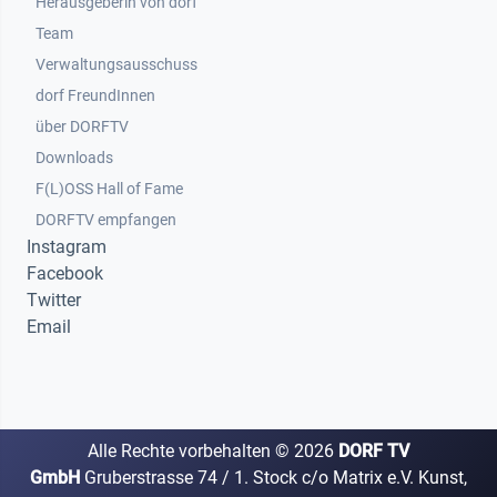
Herausgeberin von dorf
Team
Verwaltungsausschuss
dorf FreundInnen
Footer 3
über DORFTV
Downloads
F(L)OSS Hall of Fame
Footer 4
DORFTV empfangen
Instagram
Facebook
Twitter
Email
Alle Rechte vorbehalten ©
2026
DORF TV
GmbH
Gruberstrasse 74 / 1. Stock c/o Matrix e.V. Kunst,