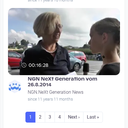
since 11 years 10 months
00:16:28
NGN NeXt Generation vom
26.8.2014
NGN.NeXt Generation News
since 11 years 11 months
Seitennummerierung
Seite
Seite
Seite
Seite
Next page
Last page
1
2
3
4
Next ›
Last »