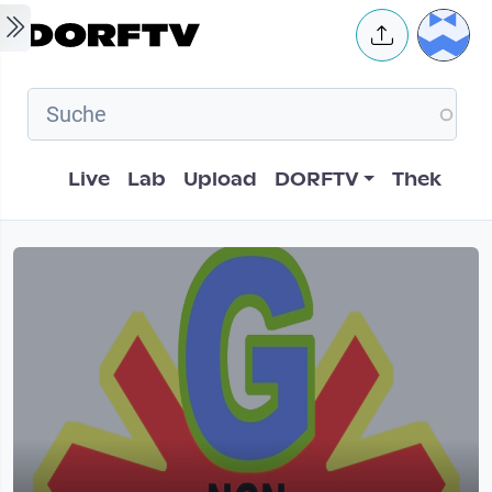
Skip to main content
User 
Hauptnavigation
Live
Lab
Upload
DORFTV
Thek