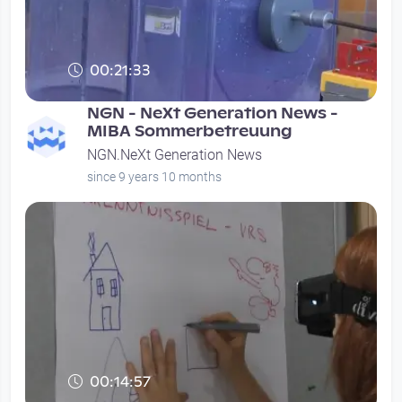
00:21:33
NGN - NeXt Generation News -
MIBA Sommerbetreuung
NGN.NeXt Generation News
since 9 years 10 months
00:14:57