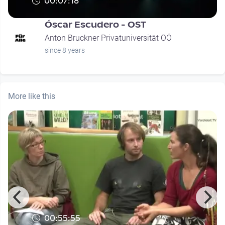
00:07:18
Óscar Escudero - OST
Anton Bruckner Privatuniversität OÖ
since 8 years
More like this
00:55:55