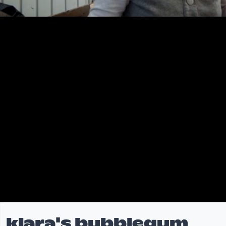
klara's bubblegum