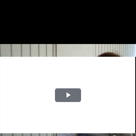
Play
Video