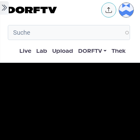
Skip to main content
User 
Hauptnavigation
Live
Lab
Upload
DORFTV
Thek