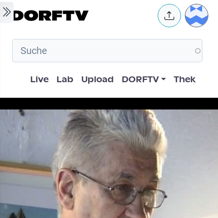
Skip to main content
User 
Hauptnavigation
Live
Lab
Upload
DORFTV
Thek