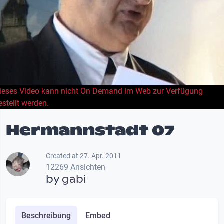
ieses Video kann nicht On Demand im Web zur Verfügung
estellt werden.
Hermannstadt 07
Created at 27. Apr. 2011
12269 Ansichten
by
gabi
Beschreibung
Embed