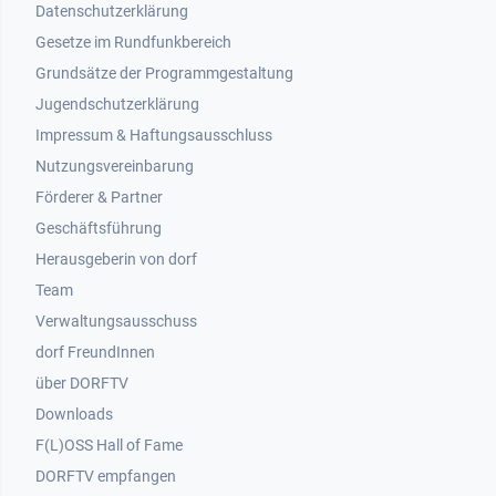
Datenschutzerklärung
Gesetze im Rundfunkbereich
Grundsätze der Programmgestaltung
Jugendschutzerklärung
Impressum & Haftungsausschluss
Nutzungsvereinbarung
Footer 2
Förderer & Partner
Geschäftsführung
Herausgeberin von dorf
Team
Verwaltungsausschuss
dorf FreundInnen
Footer 3
über DORFTV
Downloads
F(L)OSS Hall of Fame
Footer 4
DORFTV empfangen