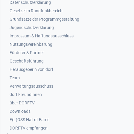
Datenschutzerklärung
Gesetze im Rundfunkbereich
Grundsätze der Programmgestaltung
Jugendschutzerklärung
Impressum & Haftungsausschluss
Nutzungsvereinbarung
Footer 2
Förderer & Partner
Geschäftsführung
Herausgeberin von dorf
Team
Verwaltungsausschuss
dorf FreundInnen
Footer 3
über DORFTV
Downloads
F(L)OSS Hall of Fame
Footer 4
DORFTV empfangen