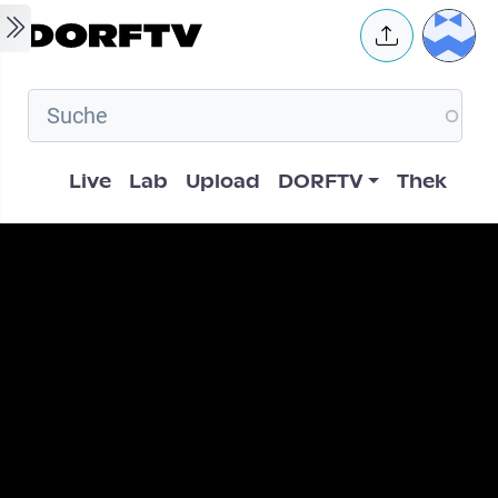
Skip to main content
User 
Hauptnavigation
Live
Lab
Upload
DORFTV
Thek