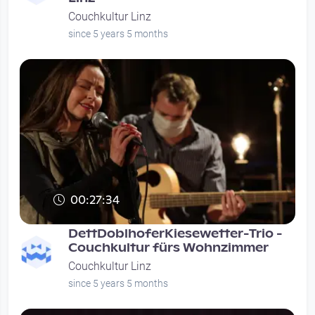
Couchkultur Linz
since 5 years 5 months
00:27:34
DettDoblhoferKiesewetter-Trio -
Couchkultur fürs Wohnzimmer
Couchkultur Linz
since 5 years 5 months