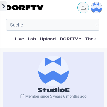
Skip to main content
User 
Hauptnavigation
Live
Lab
Upload
DORFTV
Thek
StudioE
Member since
5 years 6 months ago