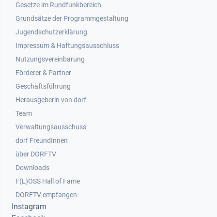
Gesetze im Rundfunkbereich
Grundsätze der Programmgestaltung
Jugendschutzerklärung
Impressum & Haftungsausschluss
Nutzungsvereinbarung
Footer 2
Förderer & Partner
Geschäftsführung
Herausgeberin von dorf
Team
Verwaltungsausschuss
dorf FreundInnen
Footer 3
über DORFTV
Downloads
F(L)OSS Hall of Fame
Footer 4
DORFTV empfangen
Instagram