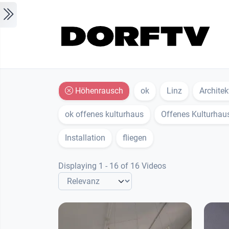
Skip to main content
Höhenrausch
ok
Linz
Architek
ok offenes kulturhaus
Offenes Kulturhau
Installation
fliegen
Displaying 1 - 16 of 16 Videos