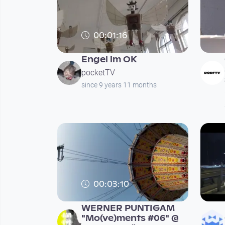
00:01:16
Engel im OK
pocketTV
since 9 years 11 months
00:03:10
WERNER PUNTIGAM
"Mo(ve)ments #06" @