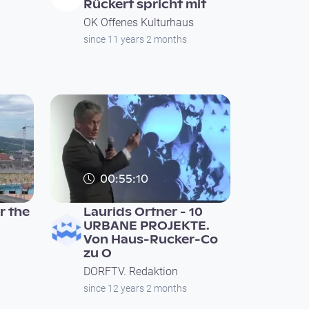
Rückert spricht mit
OK Offenes Kulturhaus
since 11 years 2 months
00:55:10
r the
Laurids Ortner - 10
URBANE PROJEKTE.
Von Haus-Rucker-Co
zu O
DORFTV. Redaktion
since 12 years 2 months