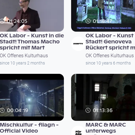
01:24:05
01:18:47
OK Labor - Kunst in die
OK Labor - Kunst 
Stadt! Thomas Macho
Stadt! Genoveva
spricht mit Mart
Rückert spricht m
OK Offenes Kulturhaus
OK Offenes Kulturhaus
since 10 years 2 months
since 10 years 6 months
00:04:19
01:13:36
Mischkultur - fliagn -
MARC & MARC
Official Video
unterwegs