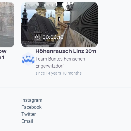
00:06:16
low
Höhenrausch Linz 2011
 1
Team Buntes Fernsehen
Engerwitzdorf
since 14 years 10 months
Instagram
Facebook
Twitter
Email