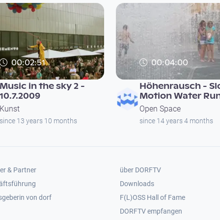
00:02:51
00:04:00
Music in the sky 2 -
Höhenrausch - S
10.7.2009
Motion Water Run
Kunst
Open Space
since 13 years 10 months
since 14 years 4 months
er 2
Footer 3
er & Partner
über DORFTV
äftsführung
Downloads
geberin von dorf
F(L)OSS Hall of Fame
Footer 4
DORFTV empfangen