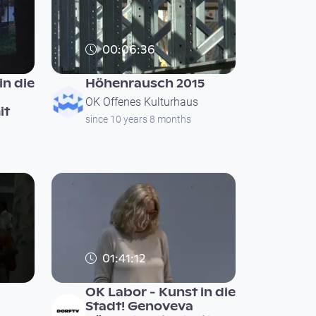
00:06:36
in die
Höhenrausch 2015
OK Offenes Kulturhaus
it
since 10 years 8 months
01:41:12
OK Labor - Kunst in die
Stadt! Genoveva