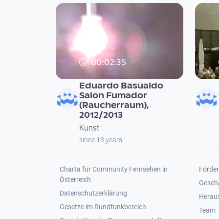
00:02:35
Eduardo Basualdo
Salon Fumador
(Raucherraum),
2012/2013
Kunst
since 13 years
Footer 1
Foot
Charta für Community Fernsehen in
Förder
Österreich
Gesch
Datenschutzerklärung
Heraus
Gesetze im Rundfunkbereich
Team