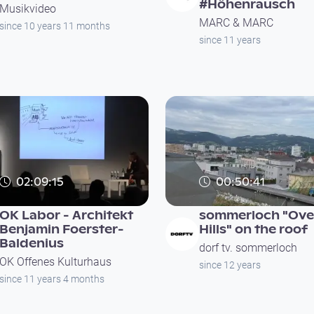
#Höhenrausch
Musikvideo
MARC & MARC
since 10 years 11 months
since 11 years
02:09:15
00:50:41
OK Labor - Architekt
sommerloch "Ove
Benjamin Foerster-
Hills" on the roof
Baldenius
dorf tv. sommerloch
OK Offenes Kulturhaus
since 12 years
since 11 years 4 months