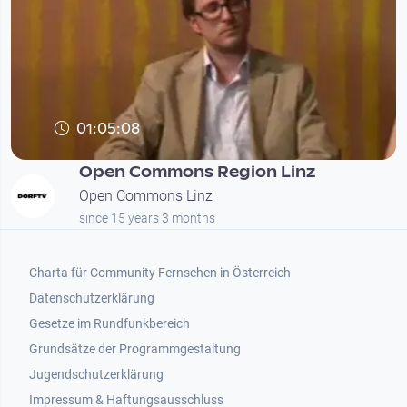
01:05:08
Open Commons Region Linz
Open Commons Linz
since 15 years 3 months
Footer 1
Charta für Community Fernsehen in Österreich
Datenschutzerklärung
Gesetze im Rundfunkbereich
Grundsätze der Programmgestaltung
Jugendschutzerklärung
Impressum & Haftungsausschluss