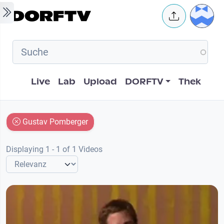
Skip to main content
User 
Hauptnavigation
Live
Lab
Upload
DORFTV
Thek
Gustav Pomberger
Displaying 1 - 1 of 1 Videos