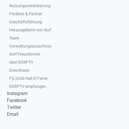
Nutzungsvereinbarung
Footer 2
Förderer & Partner
Geschäftsführung
Herausgeberin von dorf
Team
Verwaltungsausschuss
dorf FreundInnen
Footer 3
über DORFTV
Downloads
F(L)OSS Hall of Fame
Footer 4
DORFTV empfangen
Instagram
Facebook
Twitter
Email