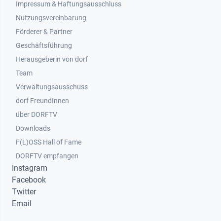
Impressum & Haftungsausschluss
Nutzungsvereinbarung
Footer 2
Förderer & Partner
Geschäftsführung
Herausgeberin von dorf
Team
Verwaltungsausschuss
dorf FreundInnen
Footer 3
über DORFTV
Downloads
F(L)OSS Hall of Fame
Footer 4
DORFTV empfangen
Instagram
Facebook
Twitter
Email