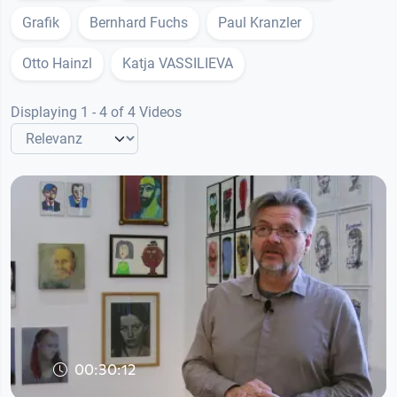
Grafik
Bernhard Fuchs
Paul Kranzler
Otto Hainzl
Katja VASSILIEVA
Displaying 1 - 4 of 4 Videos
00:30:12