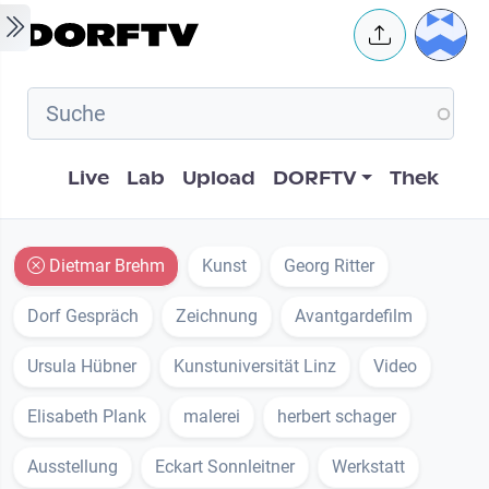
Skip to main content
User 
Hauptnavigation
Live
Lab
Upload
DORFTV
Thek
Dietmar Brehm
Kunst
Georg Ritter
Dorf Gespräch
Zeichnung
Avantgardefilm
Ursula Hübner
Kunstuniversität Linz
Video
Elisabeth Plank
malerei
herbert schager
Ausstellung
Eckart Sonnleitner
Werkstatt