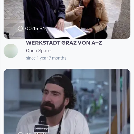
00:15:31
WERKSTADT GRAZ VON A–Z
Open Space
since 1 year 7 months