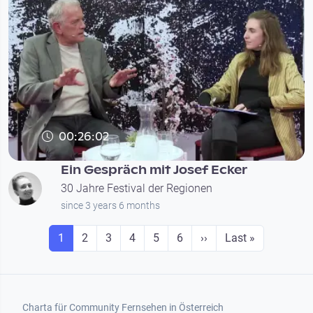
00:26:02
Ein Gespräch mit Josef Ecker
30 Jahre Festival der Regionen
since 3 years 6 months
Seitennummerierung
Seite
Seite
Seite
Seite
Seite
Seite
Next page
Last page
1
2
3
4
5
6
››
Last »
Footer 1
Charta für Community Fernsehen in Österreich