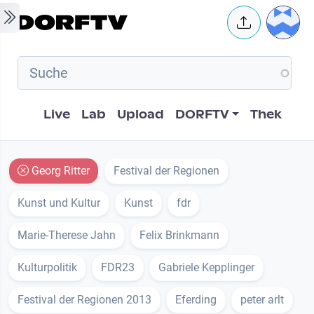
Skip to main content
User 
Hauptnavigation
Live
Lab
Upload
DORFTV
Thek
Georg Ritter
Festival der Regionen
Kunst und Kultur
Kunst
fdr
Marie-Therese Jahn
Felix Brinkmann
Kulturpolitik
FDR23
Gabriele Kepplinger
Festival der Regionen 2013
Eferding
peter arlt