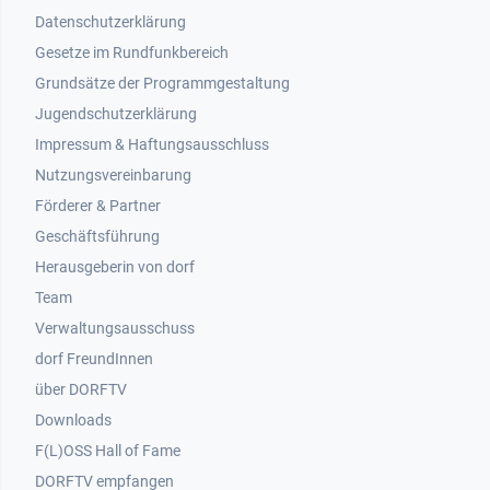
Datenschutzerklärung
Gesetze im Rundfunkbereich
Grundsätze der Programmgestaltung
Jugendschutzerklärung
Impressum & Haftungsausschluss
Nutzungsvereinbarung
Footer 2
Förderer & Partner
Geschäftsführung
Herausgeberin von dorf
Team
Verwaltungsausschuss
dorf FreundInnen
Footer 3
über DORFTV
Downloads
F(L)OSS Hall of Fame
Footer 4
DORFTV empfangen