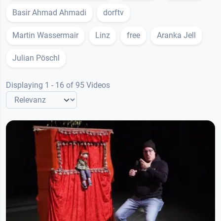
Basir Ahmad Ahmadi
dorftv
Martin Wassermair
Linz
free
Aranka Jell
Julian Pöschl
Displaying 1 - 16 of 95 Videos