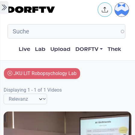
Skip to main content
User 
Hauptnavigation
Live
Lab
Upload
DORFTV
Thek
JKU LIT Robopsychology Lab
Displaying 1 - 1 of 1 Videos