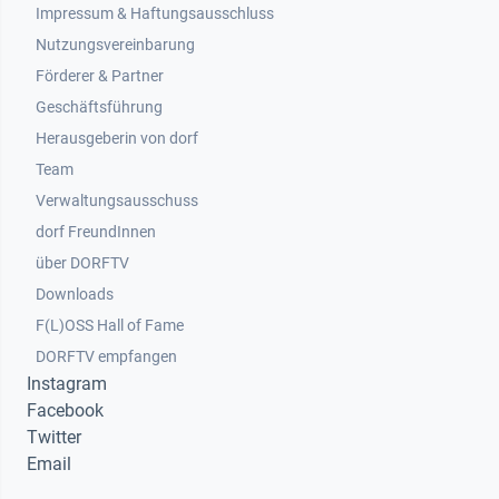
Impressum & Haftungsausschluss
Nutzungsvereinbarung
Footer 2
Förderer & Partner
Geschäftsführung
Herausgeberin von dorf
Team
Verwaltungsausschuss
dorf FreundInnen
Footer 3
über DORFTV
Downloads
F(L)OSS Hall of Fame
Footer 4
DORFTV empfangen
Instagram
Facebook
Twitter
Email