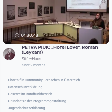
01:30:43
PETRA PIUK: „Hotel Love”, Roman
(Leykam)
StifterHaus
since 2 months
Footer 1
Charta für Community Fernsehen in Österreich
Datenschutzerklärung
Gesetze im Rundfunkbereich
Grundsätze der Programmgestaltung
Jugendschutzerklärung