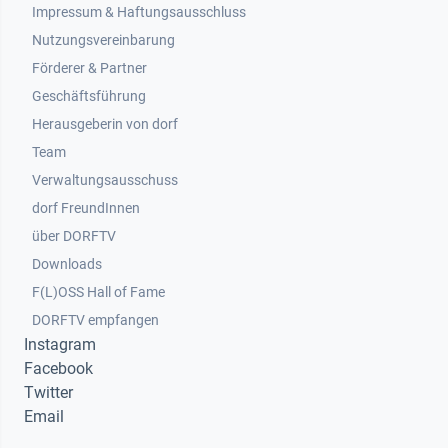
Impressum & Haftungsausschluss
Nutzungsvereinbarung
Footer 2
Förderer & Partner
Geschäftsführung
Herausgeberin von dorf
Team
Verwaltungsausschuss
dorf FreundInnen
Footer 3
über DORFTV
Downloads
F(L)OSS Hall of Fame
Footer 4
DORFTV empfangen
Instagram
Facebook
Twitter
Email