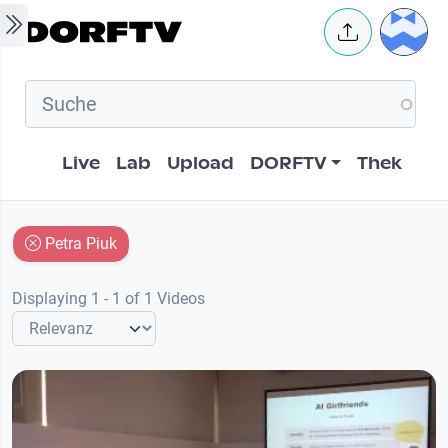
Skip to main content
User 
Hauptnavigation
Live
Lab
Upload
DORFTV
Thek
Petra Piuk
Displaying 1 - 1 of 1 Videos