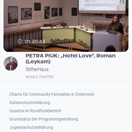
01:30:43
PETRA PIUK: „Hotel Love”, Roman
(Leykam)
StifterHaus
since 2 months
Footer 1
Charta für Community Fernsehen in Österreich
Datenschutzerklärung
Gesetze im Rundfunkbereich
Grundsätze der Programmgestaltung
Jugendschutzerklärung