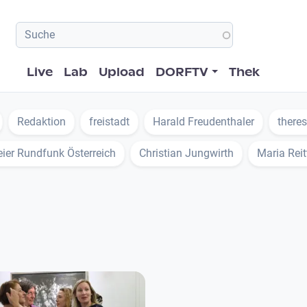
Hauptnavigation
Live
Lab
Upload
DORFTV
Thek
Redaktion
freistadt
Harald Freudenthaler
there
ier Rundfunk Österreich
Christian Jungwirth
Maria Rei