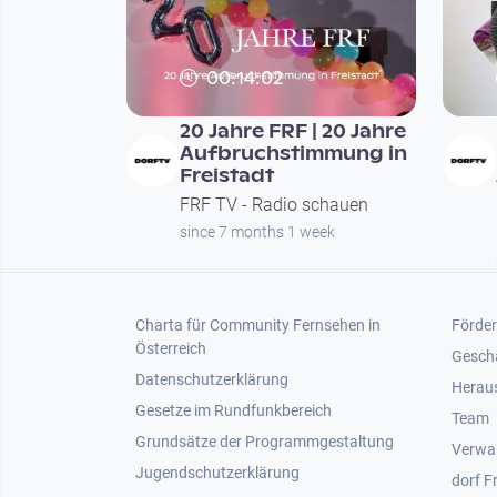
00:14:02
20 Jahre FRF | 20 Jahre
Aufbruchstimmung in
Freistadt
FRF TV - Radio schauen
since 7 months 1 week
Footer 1
Foot
Charta für Community Fernsehen in
Förder
Österreich
Gesch
Datenschutzerklärung
Heraus
Gesetze im Rundfunkbereich
Team
Grundsätze der Programmgestaltung
Verwa
Jugendschutzerklärung
dorf F