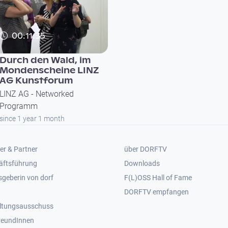
00:11:35
Durch den Wald, im
Mondenscheine LINZ
AG Kunstforum
LINZ AG - Networked
Programm
since 1 year 1 month
er 2
Footer 3
er & Partner
über DORFTV
äftsführung
Downloads
geberin von dorf
F(L)OSS Hall of Fame
Footer 4
DORFTV empfangen
ltungsausschuss
reundInnen