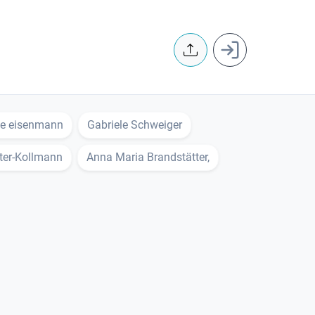
User accoun
se eisenmann
Gabriele Schweiger
tter-Kollmann
Anna Maria Brandstätter,