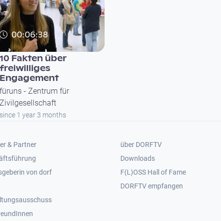
00:06:38
10 Fakten über
freiwilliges
Engagement
füruns - Zentrum für
Zivilgesellschaft
since 1 year 3 months
er 2
Footer 3
er & Partner
über DORFTV
äftsführung
Downloads
geberin von dorf
F(L)OSS Hall of Fame
Footer 4
DORFTV empfangen
ltungsausschuss
reundInnen