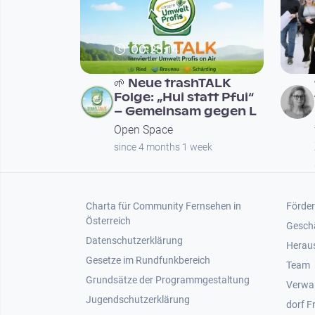
00:25:14
🌱 Neue trashTALK
Folge: „Hui statt Pfui“
– Gemeinsam gegen L
Open Space
since 4 months 1 week
Footer 1
Foot
Charta für Community Fernsehen in
Förder
Österreich
Gesch
Datenschutzerklärung
Heraus
Gesetze im Rundfunkbereich
Team
Grundsätze der Programmgestaltung
Verwa
Jugendschutzerklärung
dorf F