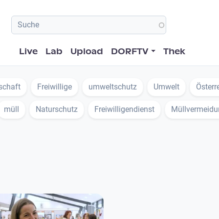
Hauptnavigation
Live
Lab
Upload
DORFTV
Thek
lschaft
Freiwillige
umweltschutz
Umwelt
Österr
müll
Naturschutz
Freiwilligendienst
Müllvermeidu