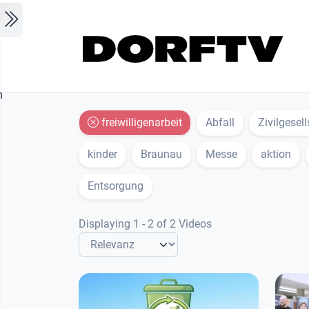
Skip to main content
m
freiwilligenarbeit
Abfall
Zivilgesel
kinder
Braunau
Messe
aktion
Entsorgung
Displaying 1 - 2 of 2 Videos