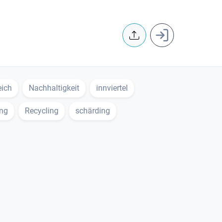
User accoun
eich
Nachhaltigkeit
innviertel
ng
Recycling
schärding