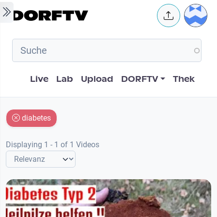
Skip to main content
User 
Hauptnavigation
Live
Lab
Upload
DORFTV
Thek
diabetes
Displaying 1 - 1 of 1 Videos