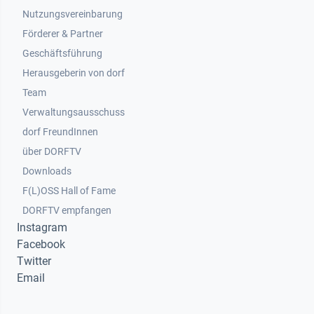
Nutzungsvereinbarung
Footer 2
Förderer & Partner
Geschäftsführung
Herausgeberin von dorf
Team
Verwaltungsausschuss
dorf FreundInnen
Footer 3
über DORFTV
Downloads
F(L)OSS Hall of Fame
Footer 4
DORFTV empfangen
Instagram
Facebook
Twitter
Email