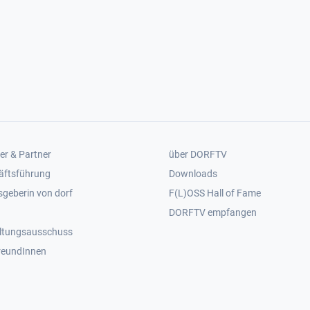
er 2
Footer 3
er & Partner
über DORFTV
äftsführung
Downloads
geberin von dorf
F(L)OSS Hall of Fame
Footer 4
DORFTV empfangen
ltungsausschuss
reundInnen