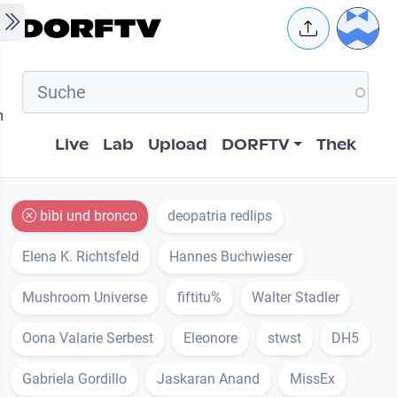
Skip to main content
User 
m
Hauptnavigation
Live
Lab
Upload
DORFTV
Thek
bibi und bronco
deopatria redlips
Elena K. Richtsfeld
Hannes Buchwieser
Mushroom Universe
fiftitu%
Walter Stadler
Oona Valarie Serbest
Eleonore
stwst
DH5
Gabriela Gordillo
Jaskaran Anand
MissEx