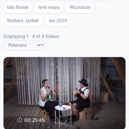
bibi finster
lynn maya
#Kunstuni
Barbara Jazbec
ars 2024
Displaying 1 - 4 of 4 Videos
00:25:45