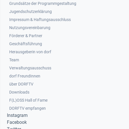
Grundsätze der Programmgestaltung
Jugendschutzerklärung
Impressum & Haftungsausschluss
Nutzungsvereinbarung
Footer 2
Förderer & Partner
Geschäftsführung
Herausgeberin von dorf
Team
Verwaltungsausschuss
dorf FreundInnen
Footer 3
über DORFTV
Downloads
F(L)OSS Hall of Fame
Footer 4
DORFTV empfangen
Instagram
Facebook