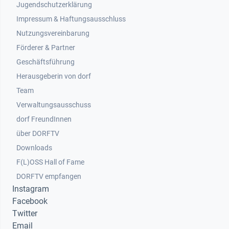
Jugendschutzerklärung
Impressum & Haftungsausschluss
Nutzungsvereinbarung
Footer 2
Förderer & Partner
Geschäftsführung
Herausgeberin von dorf
Team
Verwaltungsausschuss
dorf FreundInnen
Footer 3
über DORFTV
Downloads
F(L)OSS Hall of Fame
Footer 4
DORFTV empfangen
Instagram
Facebook
Twitter
Email