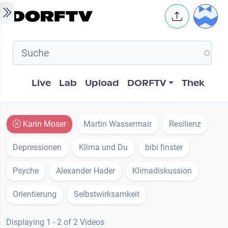
Skip to main content
User 
Hauptnavigation
Live
Lab
Upload
DORFTV
Thek
Karin Moser
Martin Wassermair
Resilienz
Depressionen
Klima und Du
bibi finster
Psyche
Alexander Hader
Klimadiskussion
Orientierung
Selbstwirksamkeit
Displaying 1 - 2 of 2 Videos