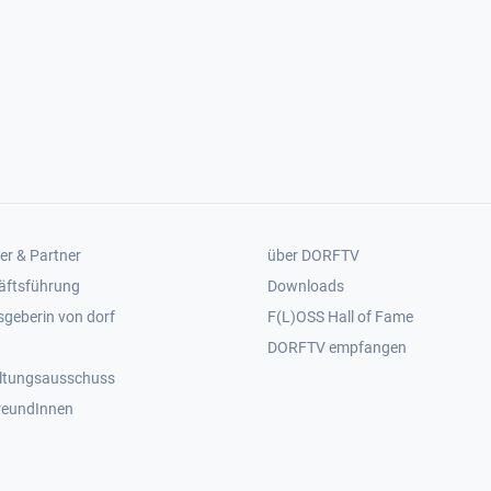
er 2
Footer 3
er & Partner
über DORFTV
äftsführung
Downloads
geberin von dorf
F(L)OSS Hall of Fame
Footer 4
DORFTV empfangen
ltungsausschuss
reundInnen