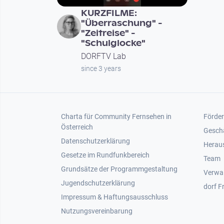
KURZFILME:
"Überraschung" -
"Zeitreise" -
"Schulglocke"
DORFTV Lab
since 3 years
Footer 1
Foot
Charta für Community Fernsehen in
Förder
Österreich
Gesch
Datenschutzerklärung
Heraus
Gesetze im Rundfunkbereich
Team
Grundsätze der Programmgestaltung
Verwa
Jugendschutzerklärung
dorf F
Impressum & Haftungsausschluss
Nutzungsvereinbarung