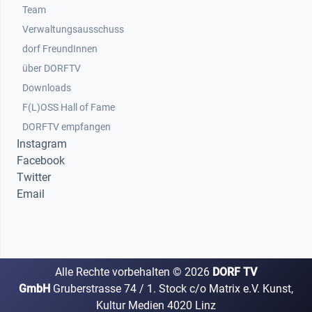
Team
Verwaltungsausschuss
dorf FreundInnen
Footer 3
über DORFTV
Downloads
F(L)OSS Hall of Fame
Footer 4
DORFTV empfangen
Instagram
Facebook
Twitter
Email
Alle Rechte vorbehalten ©
2026
DORF TV
GmbH
Gruberstrasse 74 / 1. Stock c/o Matrix e.V. Kunst,
Kultur Medien 4020 Linz