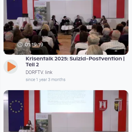
01:19:19
Krisentalk 2025: Suizid-Postvention |
Teil 2
DORFTV. link
since 1 year 3 months