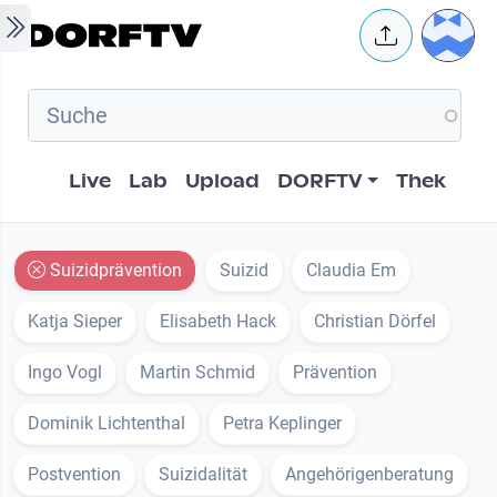
Skip to main content
User 
Hauptnavigation
Live
Lab
Upload
DORFTV
Thek
Suizidprävention
Suizid
Claudia Em
Katja Sieper
Elisabeth Hack
Christian Dörfel
Ingo Vogl
Martin Schmid
Prävention
Dominik Lichtenthal
Petra Keplinger
Postvention
Suizidalität
Angehörigenberatung