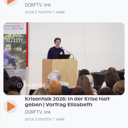
DORFTV. link
since 3 months 1 week
00:30:06
Krisentalk 2026: In der Krise Halt
geben | Vortrag Elisabeth
DORFTV. link
since 3 months 1 week