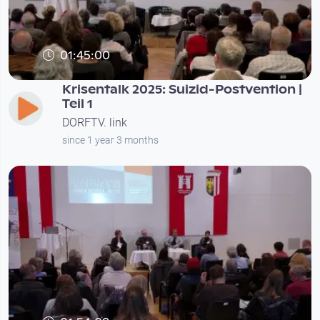
01:45:00
Krisentalk 2025: Suizid-Postvention |
Teil 1
DORFTV. link
since 1 year 3 months