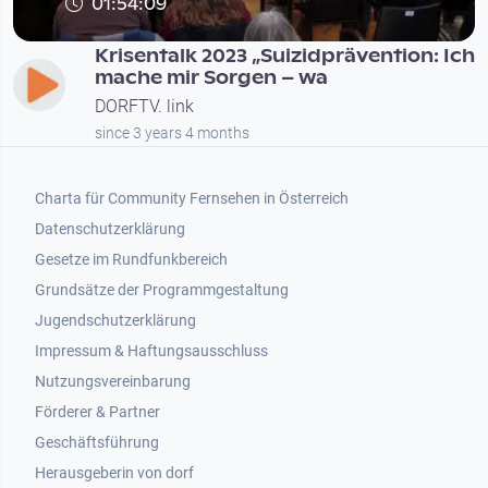
01:54:09
Krisentalk 2023 „Suizidprävention: Ich
mache mir Sorgen – wa
DORFTV. link
since 3 years 4 months
Footer 1
Charta für Community Fernsehen in Österreich
Datenschutzerklärung
Gesetze im Rundfunkbereich
Grundsätze der Programmgestaltung
Jugendschutzerklärung
Impressum & Haftungsausschluss
Nutzungsvereinbarung
Footer 2
Förderer & Partner
Geschäftsführung
Herausgeberin von dorf