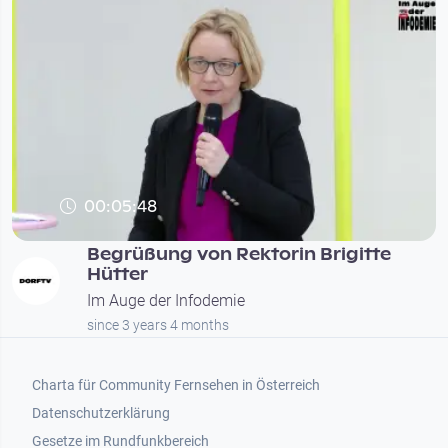
00:05:48
Begrüßung von Rektorin Brigitte
Hütter
Im Auge der Infodemie
since 3 years 4 months
Footer 1
Charta für Community Fernsehen in Österreich
Datenschutzerklärung
Gesetze im Rundfunkbereich