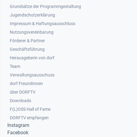
Grundsätze der Programmgestaltung
Jugendschutzerklärung
Impressum & Haftungsausschluss
Nutzungsvereinbarung
Footer 2
Förderer & Partner
Geschäftsführung
Herausgeberin von dorf
Team
Verwaltungsausschuss
dorf FreundInnen
Footer 3
über DORFTV
Downloads
F(L)OSS Hall of Fame
Footer 4
DORFTV empfangen
Instagram
Facebook