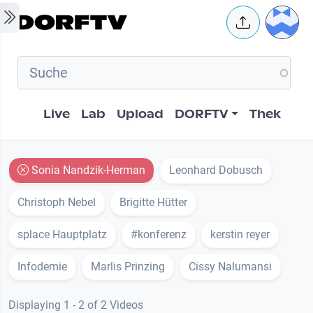
Skip to main content
User 
Hauptnavigation
Live
Lab
Upload
DORFTV
Thek
Sonia Nandzik-Herman
Leonhard Dobusch
Christoph Nebel
Brigitte Hütter
splace Hauptplatz
#konferenz
kerstin reyer
Infodemie
Marlis Prinzing
Cissy Nalumansi
Displaying 1 - 2 of 2 Videos