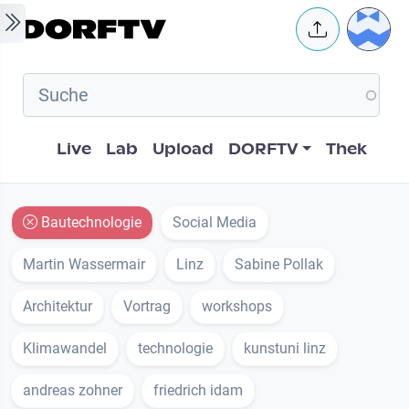
Skip to main content
User 
Hauptnavigation
Live
Lab
Upload
DORFTV
Thek
Bautechnologie
Social Media
Martin Wassermair
Linz
Sabine Pollak
Architektur
Vortrag
workshops
Klimawandel
technologie
kunstuni linz
andreas zohner
friedrich idam