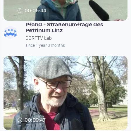
00:06:44
Pfand - Straßenumfrage des
Petrinum Linz
DORFTV Lab
since 1 year 3 months
00:09:47