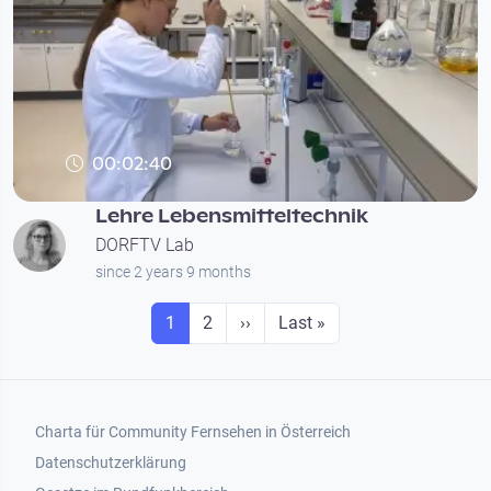
00:02:40
Lehre Lebensmitteltechnik
DORFTV Lab
since 2 years 9 months
Seitennummerierung
Seite
Seite
Next page
Last page
1
2
››
Last »
Footer 1
Charta für Community Fernsehen in Österreich
Datenschutzerklärung