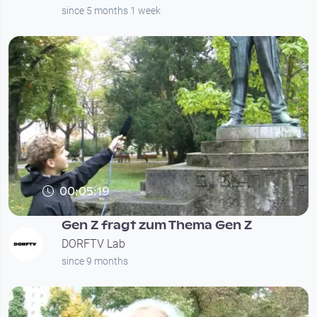
since 5 months 1 week
00:05:19
Gen Z fragt zum Thema Gen Z
DORFTV Lab
since 9 months