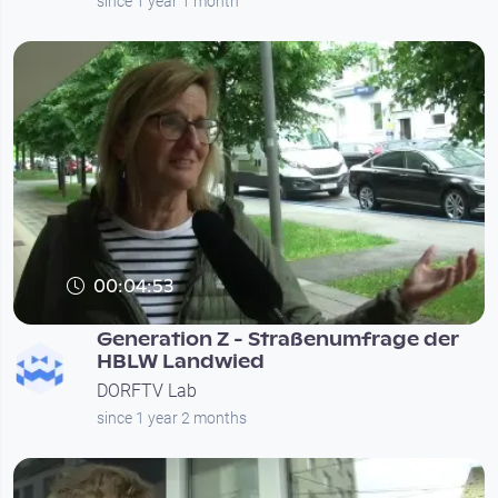
since 1 year 1 month
00:04:53
Generation Z - Straßenumfrage der
HBLW Landwied
DORFTV Lab
since 1 year 2 months