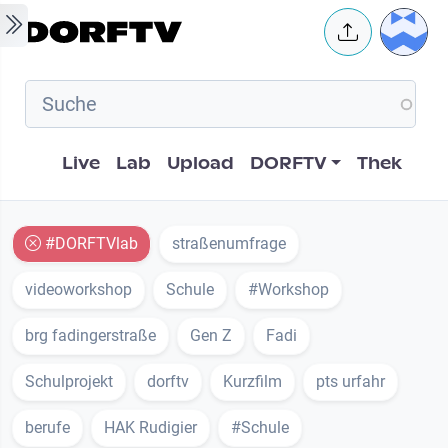
Skip to main content
User 
Hauptnavigation
Live
Lab
Upload
DORFTV
Thek
#DORFTVlab
straßenumfrage
videoworkshop
Schule
#Workshop
brg fadingerstraße
Gen Z
Fadi
Schulprojekt
dorftv
Kurzfilm
pts urfahr
berufe
HAK Rudigier
#Schule