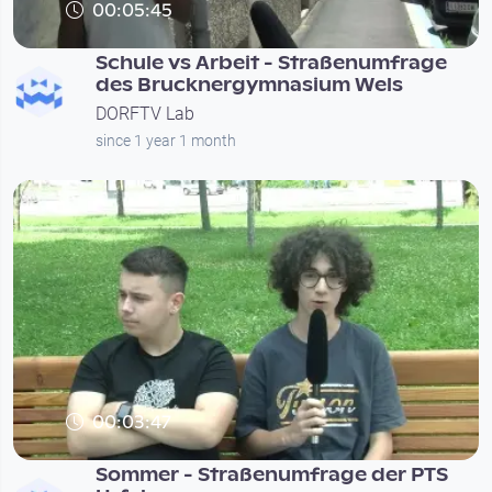
00:05:45
Schule vs Arbeit - Straßenumfrage
des Brucknergymnasium Wels
DORFTV Lab
since 1 year 1 month
00:03:47
Sommer - Straßenumfrage der PTS