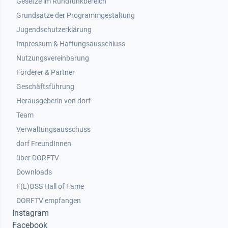
Gesetze im Rundfunkbereich
Grundsätze der Programmgestaltung
Jugendschutzerklärung
Impressum & Haftungsausschluss
Nutzungsvereinbarung
Footer 2
Förderer & Partner
Geschäftsführung
Herausgeberin von dorf
Team
Verwaltungsausschuss
dorf FreundInnen
Footer 3
über DORFTV
Downloads
F(L)OSS Hall of Fame
Footer 4
DORFTV empfangen
Instagram
Facebook