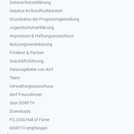
Datenschutzerklärung
Gesetze im Rundfunkbereich
Grundsätze der Programmgestaltung
Jugendschutzerklärung
Impressum & Haftungsausschluss
Nutzungsvereinbarung
Footer 2
Förderer & Partner
Geschäftsführung
Herausgeberin von dorf
Team
Verwaltungsausschuss
dorf FreundInnen
Footer 3
über DORFTV
Downloads
F(L)OSS Hall of Fame
Footer 4
DORFTV empfangen