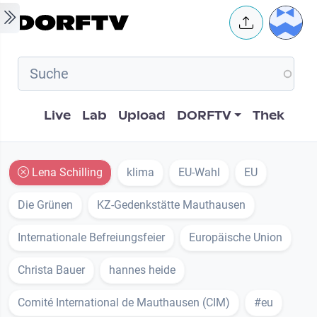
Skip to main content
User 
Hauptnavigation
Live
Lab
Upload
DORFTV
Thek
Lena Schilling
klima
EU-Wahl
EU
Die Grünen
KZ-Gedenkstätte Mauthausen
Internationale Befreiungsfeier
Europäische Union
Christa Bauer
hannes heide
Comité International de Mauthausen (CIM)
#eu