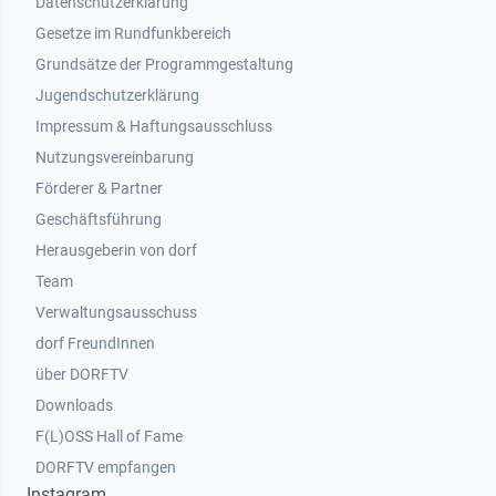
Datenschutzerklärung
Gesetze im Rundfunkbereich
Grundsätze der Programmgestaltung
Jugendschutzerklärung
Impressum & Haftungsausschluss
Nutzungsvereinbarung
Footer 2
Förderer & Partner
Geschäftsführung
Herausgeberin von dorf
Team
Verwaltungsausschuss
dorf FreundInnen
Footer 3
über DORFTV
Downloads
F(L)OSS Hall of Fame
Footer 4
DORFTV empfangen
Instagram