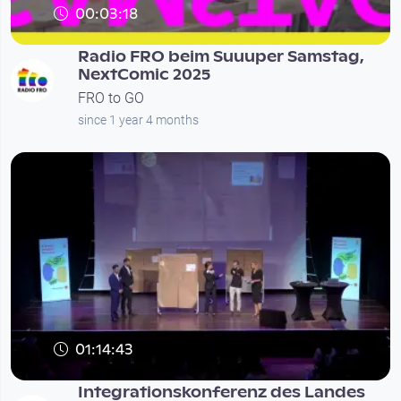
00:03:18
Radio FRO beim Suuuper Samstag,
NextComic 2025
FRO to GO
since 1 year 4 months
01:14:43
Integrationskonferenz des Landes