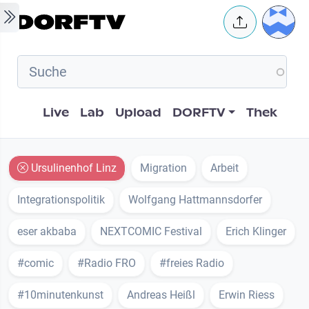
Skip to main content
User 
Hauptnavigation
Live
Lab
Upload
DORFTV
Thek
Ursulinenhof Linz
Migration
Arbeit
Integrationspolitik
Wolfgang Hattmannsdorfer
eser akbaba
NEXTCOMIC Festival
Erich Klinger
#comic
#Radio FRO
#freies Radio
#10minutenkunst
Andreas Heißl
Erwin Riess