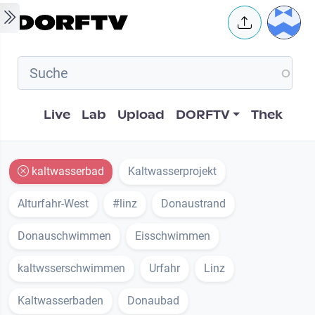
Skip to main content
User 
Hauptnavigation
Live
Lab
Upload
DORFTV
Thek
kaltwasserbad
Kaltwasserprojekt
Alturfahr-West
#linz
Donaustrand
Donauschwimmen
Eisschwimmen
kaltwsserschwimmen
Urfahr
Linz
Kaltwasserbaden
Donaubad