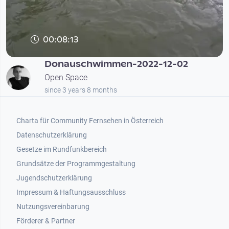
00:08:13
Donauschwimmen-2022-12-02
Open Space
since 3 years 8 months
Footer 1
Charta für Community Fernsehen in Österreich
Datenschutzerklärung
Gesetze im Rundfunkbereich
Grundsätze der Programmgestaltung
Jugendschutzerklärung
Impressum & Haftungsausschluss
Nutzungsvereinbarung
Footer 2
Förderer & Partner