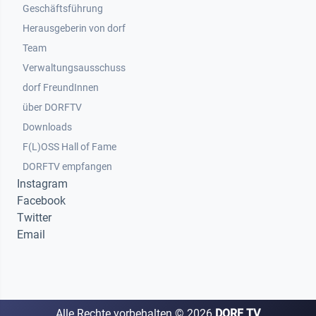
Geschäftsführung
Herausgeberin von dorf
Team
Verwaltungsausschuss
dorf FreundInnen
Footer 3
über DORFTV
Downloads
F(L)OSS Hall of Fame
Footer 4
DORFTV empfangen
Instagram
Facebook
Twitter
Email
Alle Rechte vorbehalten ©
2026
DORF TV