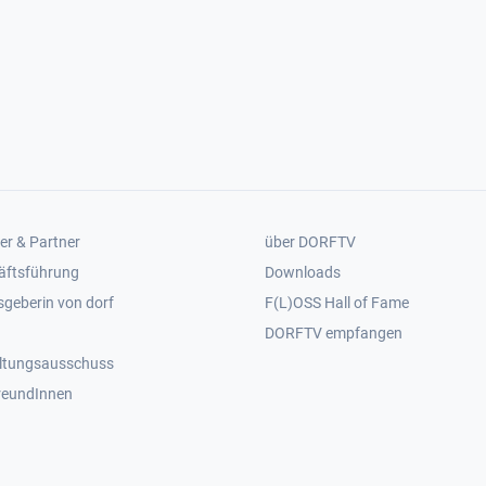
er 2
Footer 3
er & Partner
über DORFTV
äftsführung
Downloads
geberin von dorf
F(L)OSS Hall of Fame
Footer 4
DORFTV empfangen
ltungsausschuss
reundInnen