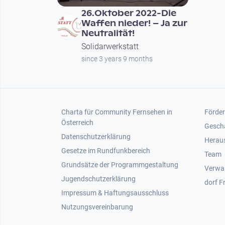
26.Oktober 2022-Die
Waffen nieder! – Ja zur
Neutralität!
Solidarwerkstatt
since 3 years 9 months
Footer 1
Foot
Charta für Community Fernsehen in
Förder
Österreich
Gesch
Datenschutzerklärung
Heraus
Gesetze im Rundfunkbereich
Team
Grundsätze der Programmgestaltung
Verwa
Jugendschutzerklärung
dorf F
Impressum & Haftungsausschluss
Nutzungsvereinbarung