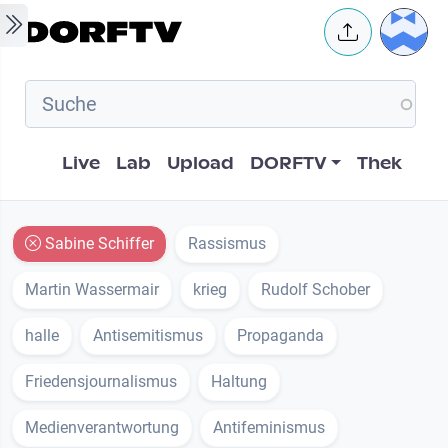
Skip to main content
User 
Hauptnavigation
Live
Lab
Upload
DORFTV
Thek
Sabine Schiffer
Rassismus
Martin Wassermair
krieg
Rudolf Schober
halle
Antisemitismus
Propaganda
Friedensjournalismus
Haltung
Medienverantwortung
Antifeminismus