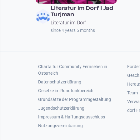
Literatur im Dorf I Jad
Turjman
Literatur im Dorf
since 4 years 5 months
Footer 1
Foot
Charta für Community Fernsehen in
Förder
Österreich
Gesch
Datenschutzerklärung
Heraus
Gesetze im Rundfunkbereich
Team
Grundsätze der Programmgestaltung
Verwa
Jugendschutzerklärung
dorf F
Impressum & Haftungsausschluss
Nutzungsvereinbarung