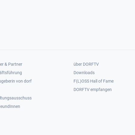
er 2
Footer 3
er & Partner
über DORFTV
äftsführung
Downloads
geberin von dorf
F(L)OSS Hall of Fame
Footer 4
DORFTV empfangen
ltungsausschuss
reundInnen