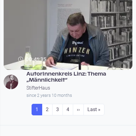
00:41:35
AutorInnenkreis Linz: Thema
„Männlichkeit“
StifterHaus
since 2 years 10 months
Seitennummerierung
Seite
Seite
Seite
Seite
Next page
Last page
1
2
3
4
››
Last »