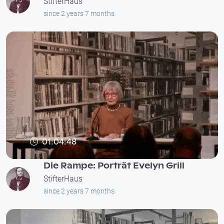
StifterHaus
since 2 years 7 months
01:04:48
Die Rampe: Porträt Evelyn Grill
StifterHaus
since 2 years 7 months