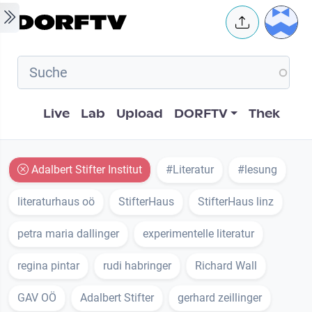
Skip to main content
User 
Hauptnavigation
Live
Lab
Upload
DORFTV
Thek
Adalbert Stifter Institut
#Literatur
#lesung
literaturhaus oö
StifterHaus
StifterHaus linz
petra maria dallinger
experimentelle literatur
regina pintar
rudi habringer
Richard Wall
GAV OÖ
Adalbert Stifter
gerhard zeillinger