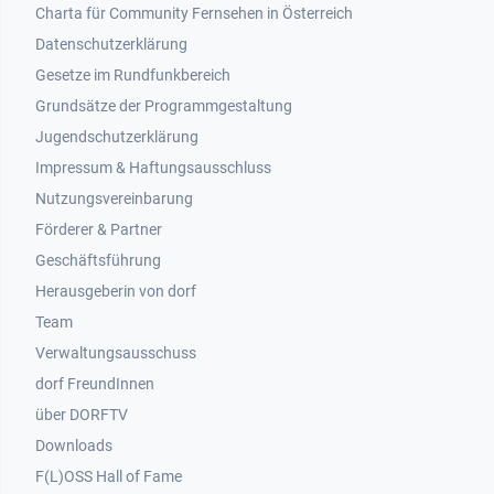
Footer 1
Charta für Community Fernsehen in Österreich
Datenschutzerklärung
Gesetze im Rundfunkbereich
Grundsätze der Programmgestaltung
Jugendschutzerklärung
Impressum & Haftungsausschluss
Nutzungsvereinbarung
Footer 2
Förderer & Partner
Geschäftsführung
Herausgeberin von dorf
Team
Verwaltungsausschuss
dorf FreundInnen
Footer 3
über DORFTV
Downloads
F(L)OSS Hall of Fame