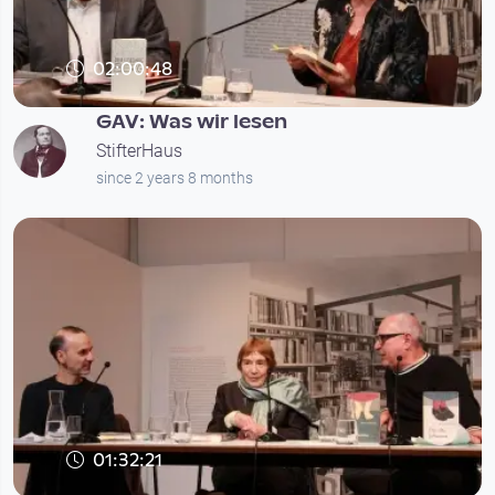
02:00:48
GAV: Was wir lesen
StifterHaus
since 2 years 8 months
01:32:21