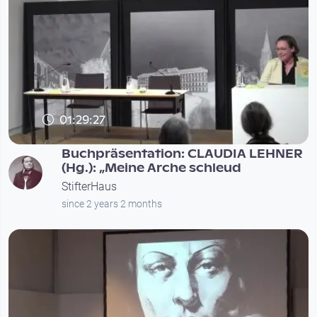
01:29:27
Buchpräsentation: CLAUDIA LEHNER
(Hg.): „Meine Arche schleud
StifterHaus
since 2 years 2 months