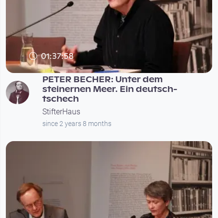
01:37:58
PETER BECHER: Unter dem
steinernen Meer. Ein deutsch-
tschech
StifterHaus
since 2 years 8 months