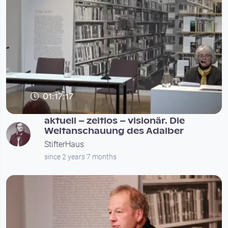
01:17:17
aktuell – zeitlos – visionär. Die
Weltanschauung des Adalber
StifterHaus
since 2 years 7 months