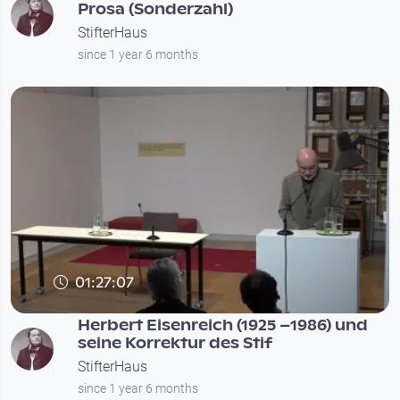
Prosa (Sonderzahl)
StifterHaus
since 1 year 6 months
01:27:07
Herbert Eisenreich (1925 –1986) und
seine Korrektur des Stif
StifterHaus
since 1 year 6 months