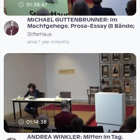
01:38:47
MICHAEL GUTTENBRUNNER: Im
Machtgehege. Prosa-Essay (8 Bände;
StifterHaus
since 1 year 4 months
01:14:38
ANDREA WINKLER: Mitten im Tag.