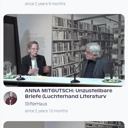
since 2 years 9 months
01:11:39
ANNA MITGUTSCH: Unzustellbare
Briefe (Luchterhand Literaturv
StifterHaus
since 2 years 10 months