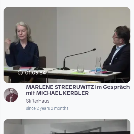
01:05:34
MARLENE STREERUWITZ im Gespräch
mit MICHAEL KERBLER
StifterHaus
since 2 years 2 months