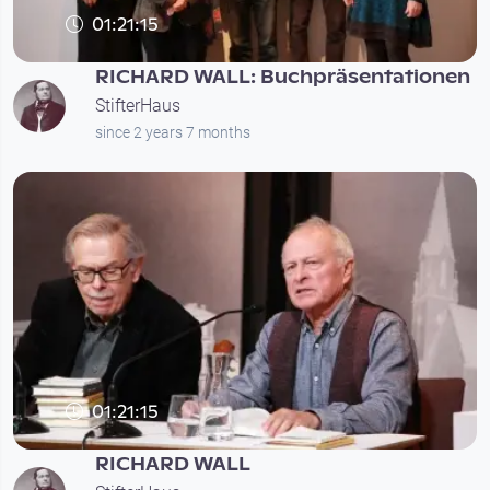
01:21:15
RICHARD WALL: Buchpräsentationen
StifterHaus
since 2 years 7 months
01:21:15
RICHARD WALL