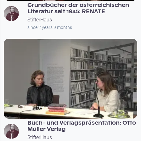
Grundbücher der österreichischen
Literatur seit 1945: RENATE
StifterHaus
since 2 years 9 months
01:20:37
Buch- und Verlagspräsentation: Otto
Müller Verlag
StifterHaus