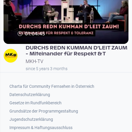
01:04:45
DURCHS REDN KUMMAN D'LEIT ZAUM
- Miteinander für Respekt & T
MKH-TV
since 5 years 3 months
Footer 1
Charta für Community Fernsehen in Österreich
Datenschutzerklärung
Gesetze im Rundfunkbereich
Grundsätze der Programmgestaltung
Jugendschutzerklärung
Impressum & Haftungsausschluss