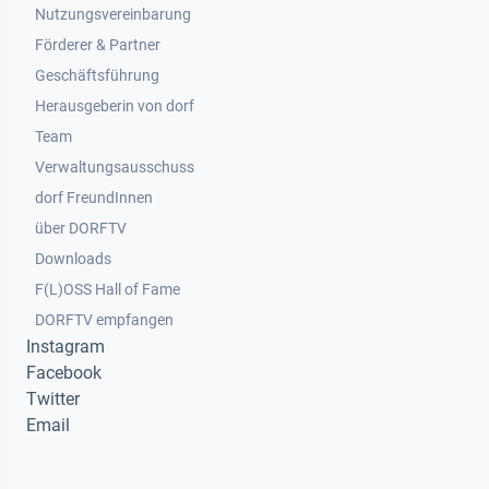
Nutzungsvereinbarung
Footer 2
Förderer & Partner
Geschäftsführung
Herausgeberin von dorf
Team
Verwaltungsausschuss
dorf FreundInnen
Footer 3
über DORFTV
Downloads
F(L)OSS Hall of Fame
Footer 4
DORFTV empfangen
Instagram
Facebook
Twitter
Email