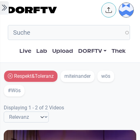
Skip to main content
User 
Hauptnavigation
Live
Lab
Upload
DORFTV
Thek
Respekt&Toleranz
miteinander
wös
#Wös
Displaying 1 - 2 of 2 Videos