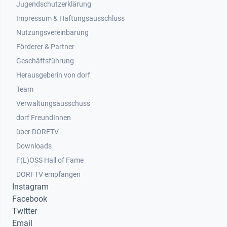
Jugendschutzerklärung
Impressum & Haftungsausschluss
Nutzungsvereinbarung
Footer 2
Förderer & Partner
Geschäftsführung
Herausgeberin von dorf
Team
Verwaltungsausschuss
dorf FreundInnen
Footer 3
über DORFTV
Downloads
F(L)OSS Hall of Fame
Footer 4
DORFTV empfangen
Instagram
Facebook
Twitter
Email