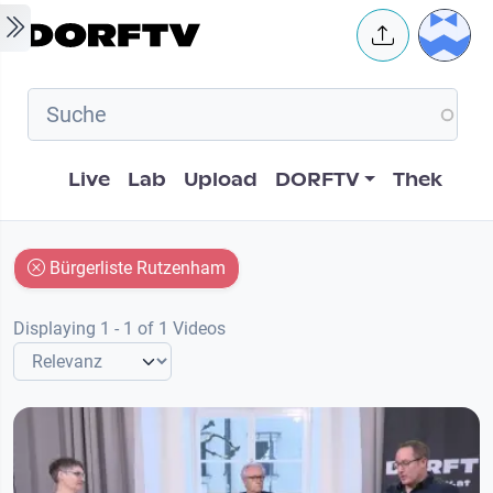
Skip to main content
User 
Hauptnavigation
Live
Lab
Upload
DORFTV
Thek
Bürgerliste Rutzenham
Displaying 1 - 1 of 1 Videos