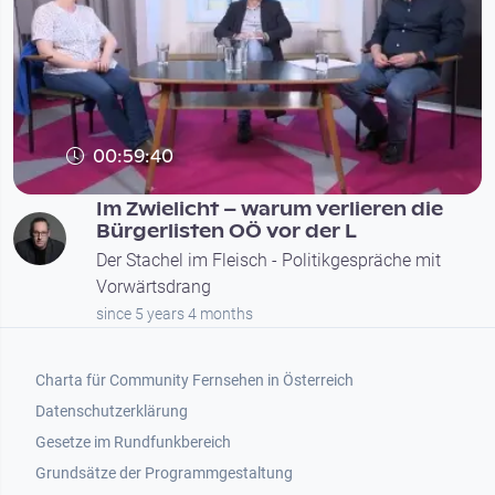
00:59:40
Im Zwielicht – warum verlieren die
Bürgerlisten OÖ vor der L
Der Stachel im Fleisch - Politikgespräche mit
Vorwärtsdrang
since 5 years 4 months
Footer 1
Charta für Community Fernsehen in Österreich
Datenschutzerklärung
Gesetze im Rundfunkbereich
Grundsätze der Programmgestaltung