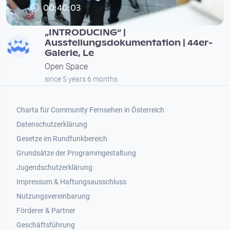
00:40:03
„INTRODUCING“ |
Ausstellungsdokumentation | 44er-
Galerie, Le
Open Space
since 5 years 6 months
Footer 1
Charta für Community Fernsehen in Österreich
Datenschutzerklärung
Gesetze im Rundfunkbereich
Grundsätze der Programmgestaltung
Jugendschutzerklärung
Impressum & Haftungsausschluss
Nutzungsvereinbarung
Footer 2
Förderer & Partner
Geschäftsführung