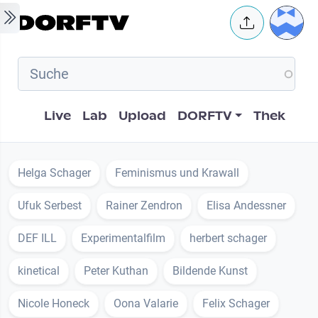
Skip to main content
User 
Hauptnavigation
Live
Lab
Upload
DORFTV
Thek
Helga Schager
Feminismus und Krawall
Ufuk Serbest
Rainer Zendron
Elisa Andessner
DEF ILL
Experimentalfilm
herbert schager
kinetical
Peter Kuthan
Bildende Kunst
Nicole Honeck
Oona Valarie
Felix Schager