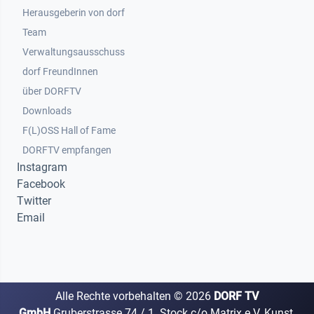
Herausgeberin von dorf
Team
Verwaltungsausschuss
dorf FreundInnen
Footer 3
über DORFTV
Downloads
F(L)OSS Hall of Fame
Footer 4
DORFTV empfangen
Instagram
Facebook
Twitter
Email
Alle Rechte vorbehalten ©
2026
DORF TV
GmbH
Gruberstrasse 74 / 1. Stock c/o Matrix e.V. Kunst,