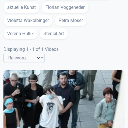
aktuelle Kunst
Florian Voggeneder
Violetta Wakolbinger
Petra Moser
Verena Hullik
Stencil.Art
Displaying 1 - 1 of 1 Videos