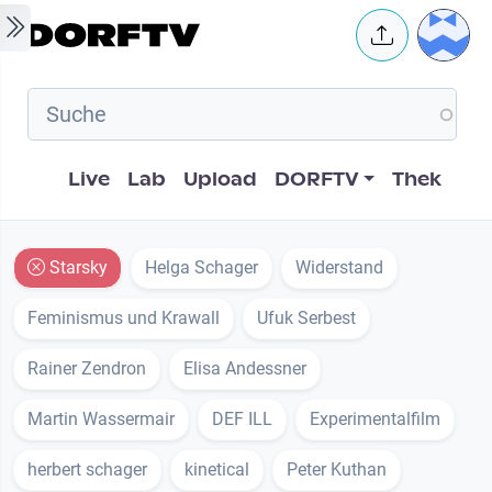
Skip to main content
User 
Hauptnavigation
Live
Lab
Upload
DORFTV
Thek
Starsky
Helga Schager
Widerstand
Feminismus und Krawall
Ufuk Serbest
Rainer Zendron
Elisa Andessner
Martin Wassermair
DEF ILL
Experimentalfilm
herbert schager
kinetical
Peter Kuthan