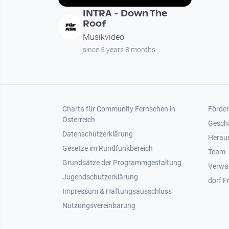
INTRA - Down The
Roof
Musikvideo
since 5 years 8 months
Footer 1
Foot
Charta für Community Fernsehen in
Förder
Österreich
Gesch
Datenschutzerklärung
Heraus
Gesetze im Rundfunkbereich
Team
Grundsätze der Programmgestaltung
Verwa
Jugendschutzerklärung
dorf F
Impressum & Haftungsausschluss
Nutzungsvereinbarung