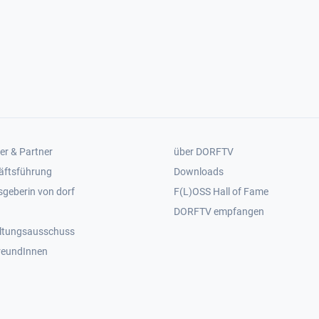
er 2
Footer 3
er & Partner
über DORFTV
äftsführung
Downloads
geberin von dorf
F(L)OSS Hall of Fame
Footer 4
DORFTV empfangen
ltungsausschuss
reundInnen