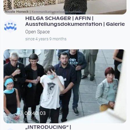
00:22:02
HELGA SCHAGER | AFFIN |
Ausstellungsdokumentation | Galerie
Open Space
since 4 years 9 months
00:40:03
„INTRODUCING“ |