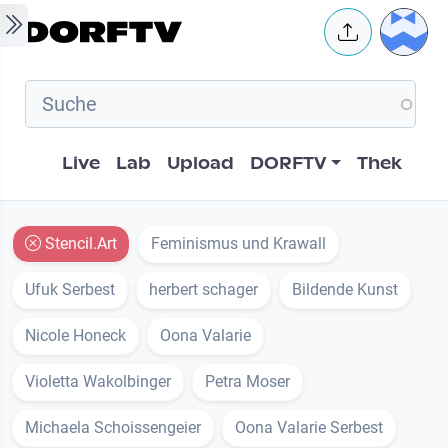
Skip to main content
User 
Hauptnavigation
Live
Lab
Upload
DORFTV
Thek
Stencil.Art
Feminismus und Krawall
Ufuk Serbest
herbert schager
Bildende Kunst
Nicole Honeck
Oona Valarie
Violetta Wakolbinger
Petra Moser
Michaela Schoissengeier
Oona Valarie Serbest