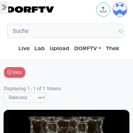
Skip to main content
User 
Hauptnavigation
Live
Lab
Upload
DORFTV
Thek
kiss
Displaying 1 - 1 of 1 Videos