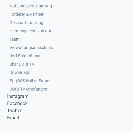
Nutzungsvereinbarung
Footer 2
Förderer & Partner
Geschäftsführung
Herausgeberin von dorf
Team
Verwaltungsausschuss
dorf FreundInnen
Footer 3
über DORFTV
Downloads
F(L)OSS Hall of Fame
Footer 4
DORFTV empfangen
Instagram
Facebook
Twitter
Email