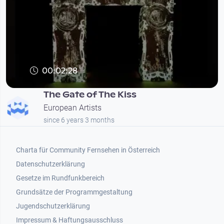
00:02:28
The Gate of The Kiss
European Artists
since 6 years 3 months
Footer 1
Charta für Community Fernsehen in Österreich
Datenschutzerklärung
Gesetze im Rundfunkbereich
Grundsätze der Programmgestaltung
Jugendschutzerklärung
Impressum & Haftungsausschluss