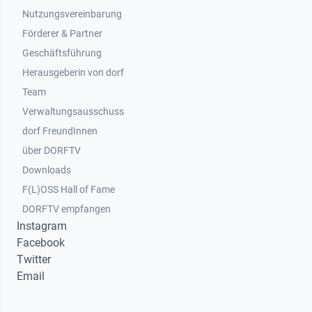
Nutzungsvereinbarung
Footer 2
Förderer & Partner
Geschäftsführung
Herausgeberin von dorf
Team
Verwaltungsausschuss
dorf FreundInnen
Footer 3
über DORFTV
Downloads
F(L)OSS Hall of Fame
Footer 4
DORFTV empfangen
Instagram
Facebook
Twitter
Email