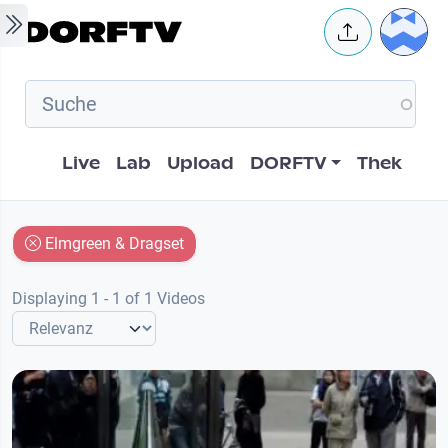
Skip to main content
User 
Hauptnavigation
Live
Lab
Upload
DORFTV
Thek
Elmgreen & Dragset
Displaying 1 - 1 of 1 Videos