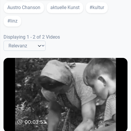
Austro Chanson
aktuelle Kunst
#kultur
#linz
Displaying 1 - 2 of 2 Videos
00:03:53