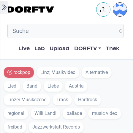
Skip to main content
User 
Hauptnavigation
Live
Lab
Upload
DORFTV
Thek
rockpop
Linz; Musikvideo
Alternative
Lied
Band
Liebe
Austria
Linzer Musikszene
Track
Hardrock
regional
Willi Landl
ballade
music video
freibad
Jazzwerkstatt Records