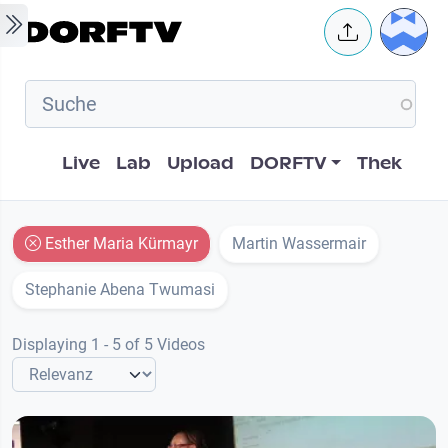
Skip to main content
User 
Hauptnavigation
Live
Lab
Upload
DORFTV
Thek
Esther Maria Kürmayr
Martin Wassermair
Stephanie Abena Twumasi
Displaying 1 - 5 of 5 Videos