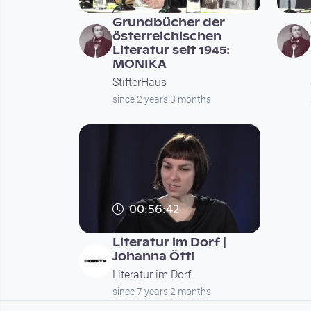
Grundbücher der
österreichischen
Literatur seit 1945:
MONIKA
StifterHaus
since 2 years 3 months
00:56:42
Literatur im Dorf |
Johanna Öttl
Literatur im Dorf
since 7 years 2 months