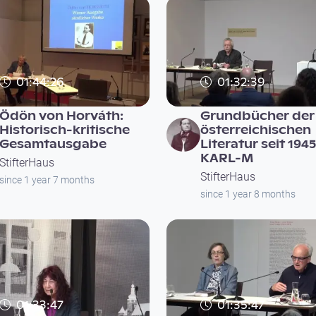
01:44:26
01:32:39
Ödön von Horváth:
Grundbücher der
Historisch-kritische
österreichischen
Gesamtausgabe
Literatur seit 1945
KARL-M
StifterHaus
StifterHaus
since 1 year 7 months
since 1 year 8 months
01:33:47
01:35:47