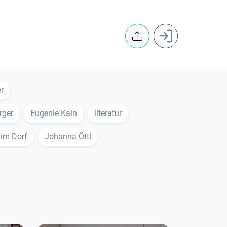
User accoun
r
rger
Eugenie Kain
literatur
 im Dorf
Johanna Öttl