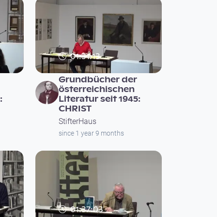
01:31:13
Grundbücher der
österreichischen
:
Literatur seit 1945:
CHRIST
StifterHaus
since 1 year 9 months
01:37:03