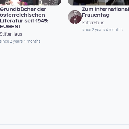
Grundbücher der
Zum Internationa
österreichischen
Frauentag
Literatur seit 1945:
StifterHaus
EUGENI
since 2 years 4 months
StifterHaus
since 2 years 4 months