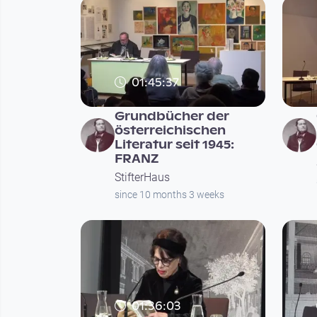
01:45:37
Grundbücher der
österreichischen
Literatur seit 1945:
FRANZ
StifterHaus
since 10 months 3 weeks
01:36:03