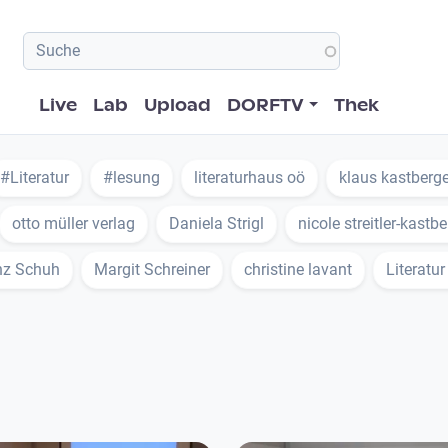
Hauptnavigation
Live
Lab
Upload
DORFTV
Thek
#Literatur
#lesung
literaturhaus oö
klaus kastberge
otto müller verlag
Daniela Strigl
nicole streitler-kastbe
nz Schuh
Margit Schreiner
christine lavant
Literatur